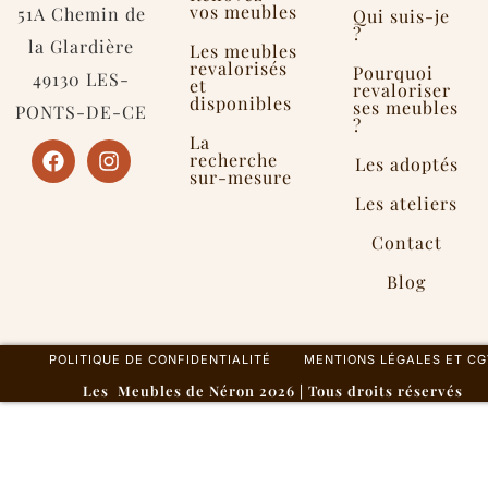
vos meubles
51A Chemin de
Qui suis-je
?
la Glardière
Les meubles
revalorisés
Pourquoi
49130 LES-
et
revaloriser
disponibles
ses meubles
PONTS-DE-CE
?
La
recherche
Les adoptés
sur-mesure
Les ateliers
Contact
Blog
POLITIQUE DE CONFIDENTIALITÉ
MENTIONS LÉGALES ET CG
Les Meubles de Néron 2026 | Tous droits réservés